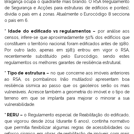
Bragança ocupa o quadrante mais brando. O RSA (Regulamento
de Segurança e Acções para estruturas de edifícios e pontes),
dividia o país em 4 zonas. Atualmente o Eurocódigo 8 secciona
o pais em 6.
* Idade do edificado vs regulamentos –
por análise aos
censos, infere-se que aproximadamente 50% dos edifícios que
constituem o território nacional foram edificados antes de 1980.
Por outro lado, apenas em 1983 entrou em vigor o RSA,
recentemente substituído pelo Eurocódigo, sendo estes
regulamentos os melhores garantes de resiliência estrutural.
* Tipo de estrutura –
no que concerne aos imóveis anteriores
ao RSA, os pombalinos (não mutilados) apresentam boa
resiliência sísmica ao passo que os gaioleiros serão os mais
vulneráveis. Acresce também a geometria do imóvel e o tipo de
terreno em que se implanta para majorar o minorar a sua
vulnerabilidade.
* RERU –
o Regulamento especial de Reabilitação do edificado,
que vigorou desde 2014 (durante 6 anos), continha normativo
que permitia flexibilizar algumas regras de acessibilidades ou
reforço sísmico em obras de reabilitação de imóveis com mais