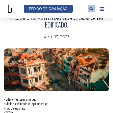
NOTÍCIAS
PEDIDO DE AVALIAÇÃO
RE:SUMO 19: VULNERABILIDADE SÍSMICA DO
EDIFICADO.
Abril 13, 2023
* Diferentes zonas sísmicas;
* idade do edificado vs regulamentos;
* tipo de estrutura;