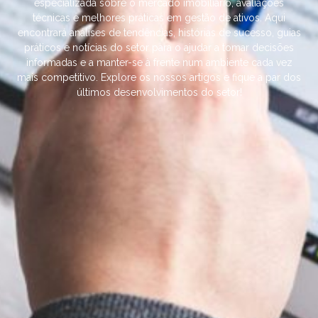
especializada sobre o mercado imobiliário, avaliações
técnicas e melhores práticas em gestão de ativos. Aqui
encontrará análises de tendências, histórias de sucesso, guias
práticos e notícias do setor para o ajudar a tomar decisões
informadas e a manter-se à frente num ambiente cada vez
mais competitivo. Explore os nossos artigos e fique a par dos
últimos desenvolvimentos do setor!