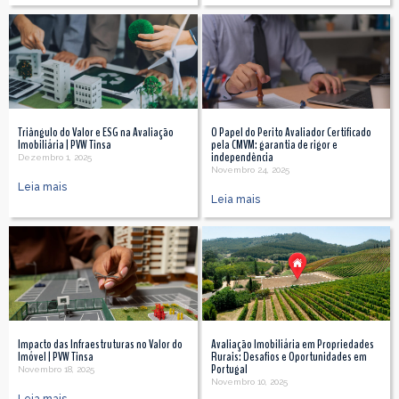
Triângulo do Valor e ESG na Avaliação
O Papel do Perito Avaliador Certificado
Imobiliária | PVW Tinsa
pela CMVM: garantia de rigor e
independência
Dezembro 1, 2025
Novembro 24, 2025
Leia mais
Leia mais
Impacto das Infraestruturas no Valor do
Avaliação Imobiliária em Propriedades
Imóvel | PVW Tinsa
Rurais: Desafios e Oportunidades em
Portugal
Novembro 18, 2025
Novembro 10, 2025
Leia mais