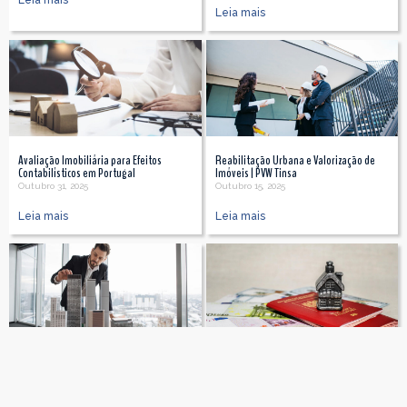
Leia mais
Avaliação Imobiliária para Efeitos
Reabilitação Urbana e Valorização de
Contabilísticos em Portugal
Imóveis | PVW Tinsa
Outubro 31, 2025
Outubro 15, 2025
Leia mais
Leia mais
Investidores Estrangeiros em Portugal:
Impacto dos Vistos Gold na Avaliação
Mercado | PVW Tinsa
Imobiliária em Portugal: Como o
Programa Transformou o Mercado
Outubro 15, 2025
Outubro 3, 2025