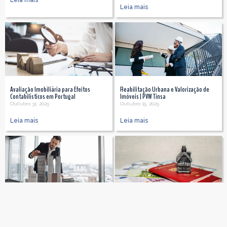
Leia mais
Avaliação Imobiliária para Efeitos
Reabilitação Urbana e Valorização de
Contabilísticos em Portugal
Imóveis | PVW Tinsa
Outubro 31, 2025
Outubro 15, 2025
Leia mais
Leia mais
Investidores Estrangeiros em Portugal:
Impacto dos Vistos Gold na Avaliação
Mercado | PVW Tinsa
Imobiliária em Portugal: Como o
Programa Transformou o Mercado
Outubro 15, 2025
Outubro 3, 2025