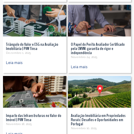
Triângulo do Valor e ESG na Avaliação
O Papel do Perito Avaliador Certificado
Imobiliária | PVW Tinsa
pela CMVM: garantia de rigor e
independência
Dezembro 1, 2025
Novembro 24, 2025
Leia mais
Leia mais
Impacto das Infraestruturas no Valor do
Avaliação Imobiliária em Propriedades
Imóvel | PVW Tinsa
Rurais: Desafios e Oportunidades em
Portugal
Novembro 18, 2025
Novembro 10, 2025
Leia mais