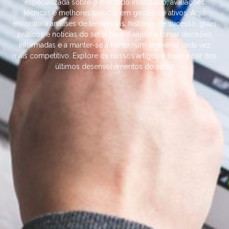
especializada sobre o mercado imobiliário, avaliações
técnicas e melhores práticas em gestão de ativos. Aqui
encontrará análises de tendências, histórias de sucesso, guias
práticos e notícias do setor para o ajudar a tomar decisões
informadas e a manter-se à frente num ambiente cada vez
mais competitivo. Explore os nossos artigos e fique a par dos
últimos desenvolvimentos do setor!