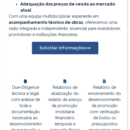
Adequação dos preços de venda ao mercado
atual
Com uma equipa multidisciplinar experiente em
acompanhamento técnico de obras
, oferecemos uma
visão integrada e independente, essencial para investidores,
promotores e instituições financeiras.
Solicitar informações
Due-Diligence
Relatórios de
Relatório de
técnica e legal
atualização do
encerramento do
com análise de
estado de avanço
desenvolvimento
toda a
da promoção
da promoção
documentação
imobiliária
com verificação
necessária ao
(financeiro,
de todos os
desenvolvimento
temporal e
pressupostos
da promoção e
execução física).
necessários para