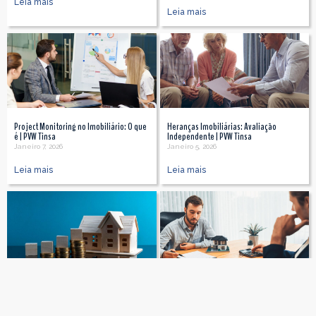
Leia mais
Leia mais
Project Monitoring no Imobiliário: O que
Heranças Imobiliárias: Avaliação
é | PVW Tinsa
Independente | PVW Tinsa
Janeiro 7, 2026
Janeiro 5, 2026
Leia mais
Leia mais
Portugal 2026: Investimento Imobiliário
Como a Avaliação Imobiliária Afeta a
| PVW Tinsa
Compra e Venda de Imóveis em Portugal
Dezembro 22, 2025
Dezembro 16, 2025