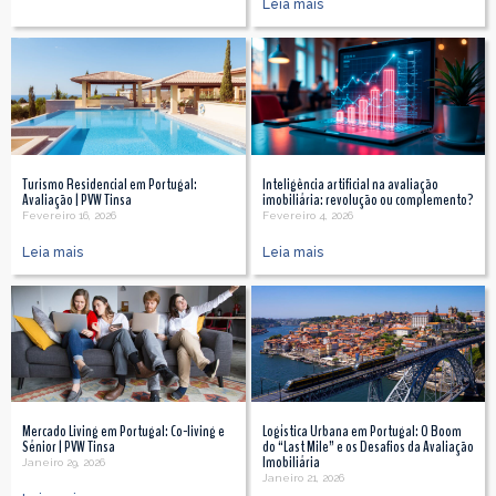
Leia mais
Turismo Residencial em Portugal:
Inteligência artificial na avaliação
Avaliação | PVW Tinsa
imobiliária: revolução ou complemento?
Fevereiro 16, 2026
Fevereiro 4, 2026
Leia mais
Leia mais
Mercado Living em Portugal: Co-living e
Logística Urbana em Portugal: O Boom
Sénior | PVW Tinsa
do “Last Mile” e os Desafios da Avaliação
Imobiliária
Janeiro 29, 2026
Janeiro 21, 2026