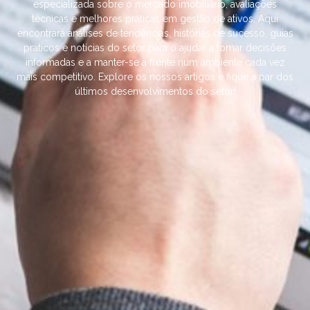
especializada sobre o mercado imobiliário, avaliações
técnicas e melhores práticas em gestão de ativos. Aqui
encontrará análises de tendências, histórias de sucesso, guias
práticos e notícias do setor para o ajudar a tomar decisões
informadas e a manter-se à frente num ambiente cada vez
mais competitivo. Explore os nossos artigos e fique a par dos
últimos desenvolvimentos do setor!