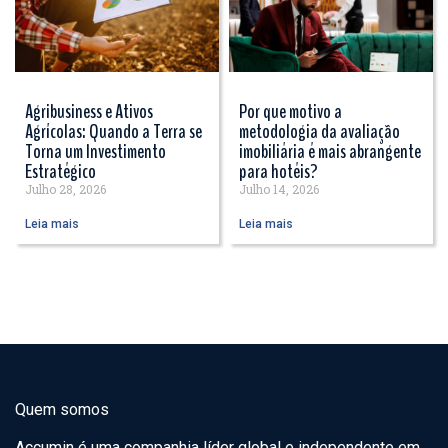
Agribusiness e Ativos
Por que motivo a
Agrícolas: Quando a Terra se
metodologia da avaliação
Torna um Investimento
imobiliária é mais abrangente
Estratégico
para hotéis?
Julho 28, 2026
Julho 14, 2026
Leia mais
Leia mais
Quem somos
Accumin é uma companhia líder global e independente em