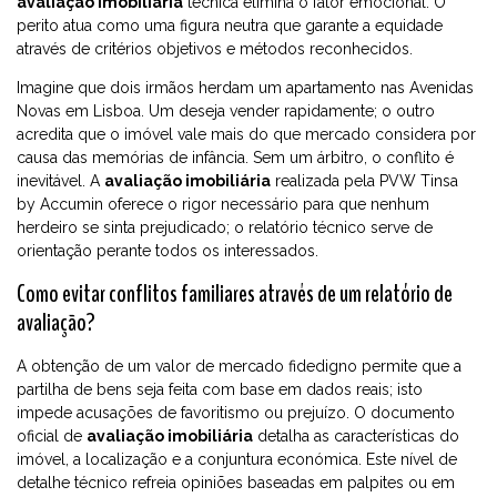
avaliação imobiliária
técnica elimina o fator emocional. O
perito atua como uma figura neutra que garante a equidade
através de critérios objetivos e métodos reconhecidos.
Imagine que dois irmãos herdam um apartamento nas Avenidas
Novas em Lisboa. Um deseja vender rapidamente; o outro
acredita que o imóvel vale mais do que mercado considera por
causa das memórias de infância. Sem um árbitro, o conflito é
inevitável. A
avaliação imobiliária
realizada pela PVW Tinsa
by Accumin oferece o rigor necessário para que nenhum
herdeiro se sinta prejudicado; o relatório técnico serve de
orientação perante todos os interessados.
Como evitar conflitos familiares através de um relatório de
avaliação?
A obtenção de um valor de mercado fidedigno permite que a
partilha de bens seja feita com base em dados reais; isto
impede acusações de favoritismo ou prejuízo. O documento
oficial de
avaliação imobiliária
detalha as características do
imóvel, a localização e a conjuntura económica. Este nível de
detalhe técnico refreia opiniões baseadas em palpites ou em