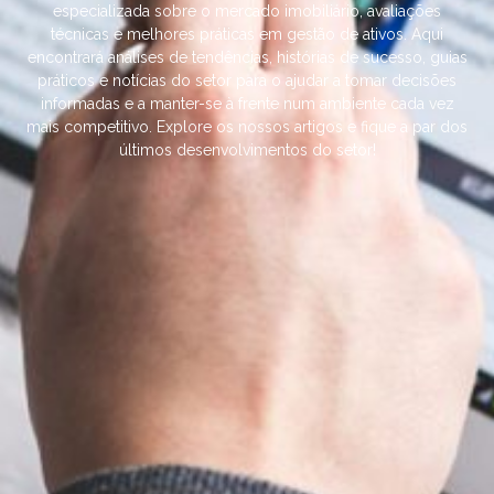
especializada sobre o mercado imobiliário, avaliações
técnicas e melhores práticas em gestão de ativos. Aqui
encontrará análises de tendências, histórias de sucesso, guias
práticos e notícias do setor para o ajudar a tomar decisões
informadas e a manter-se à frente num ambiente cada vez
mais competitivo. Explore os nossos artigos e fique a par dos
últimos desenvolvimentos do setor!