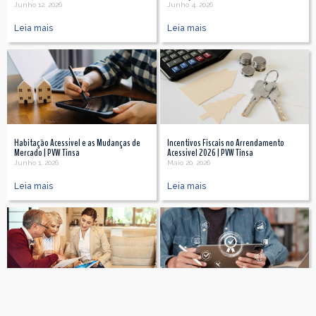
Junho 12, 2026
Junho 4, 2026
Leia mais
Leia mais
Habitação Acessível e as Mudanças de
Incentivos Fiscais no Arrendamento
Mercado | PVW Tinsa
Acessível 2026 | PVW Tinsa
Junho 1, 2026
Maio 20, 2026
Leia mais
Leia mais
Por que é importante fazer uma
Transparência e Avaliação no Mercado
avaliação imobiliária independente em
Imobiliário | PVW Tinsa