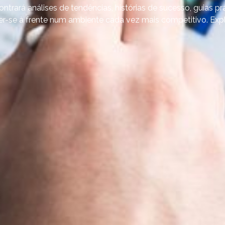
ntrará análises de tendências, histórias de sucesso, guias prá
r-se à frente num ambiente cada vez mais competitivo. Explo