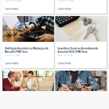
Junho 12, 2026
Junho 4, 2026
Leia mais
Leia mais
Habitação Acessível e as Mudanças de
Incentivos Fiscais no Arrendamento
Mercado | PVW Tinsa
Acessível 2026 | PVW Tinsa
Junho 1, 2026
Maio 20, 2026
Leia mais
Leia mais
Por que é importante fazer uma
Transparência e Avaliação no Mercado
avaliação imobiliária independente em
Imobiliário | PVW Tinsa