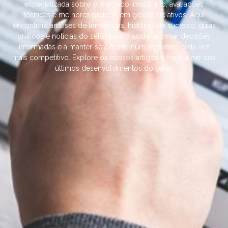
especializada sobre o mercado imobiliário, avaliações
técnicas e melhores práticas em gestão de ativos. Aqui
encontrará análises de tendências, histórias de sucesso, guias
práticos e notícias do setor para o ajudar a tomar decisões
informadas e a manter-se à frente num ambiente cada vez
mais competitivo. Explore os nossos artigos e fique a par dos
últimos desenvolvimentos do setor!