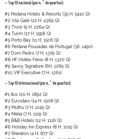
– Top 10 nacional (por n.° de quartos):
#1 Pestana Hotels & Resorts (35 H, 5410 Q)
#2 Vila Galé (22 H, 4369 Q)
#3 Tivoli (9 H, 2264 Q)
#4 Turim (17 H, 1598 Q)
#5 Porto Bay (11 H, 1506 Q)
#6 Pestana Pousadas de Portugal (36, 1490)
#7 Dom Pedro (7 H, 1379 Q)
#8 HF Hotéis Fénix (8 H, 1320 Q)
#9 Savoy Signature (6H, 1269 Q)
#10 VIP Executive (7 H, 1261)
– Top 10 internacional (por n.° de quartos):
#1 Ibis (20 H, 1892 Q)
#2 Eurostars (14 H, 1508 Q)
#3 Muthu (7 H, 1245 Q)
#4 Meliá (7 H, 1119 Q)
#5 B&B Hotels (12 H, 1116 Q)
#6 Holiday Inn Express (8 H, 1015 Q)
#7 Sheraton (4 H, 877 Q)